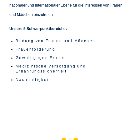
nationaler und internationaler Ebene für die Interessen von Frauen
und Mädchen einzutreten.
Unsere 5 Schwerpunktbereiche:
Bildung von Frauen und Mädchen
Frauenförderung
Gewalt gegen Frauen
Medizinische Versorgung und
Ernährungssicherheit
Nachhaltigkeit
D
N
W
V
I
E
E
O
1
2
3
4
5
E
U
I
R
1
J
H
S
7
A
N
T